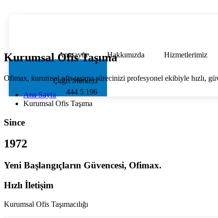
Anasayfa
Hakkımızda
Hizmetlerimiz
Kurumsal Ofis Taşıma
Ofimax, kurumsal ofis taşıma sürecinizi profesyonel ekibiyle hızlı, güv
Çağrı Merkezi
444 5 196
Ana Sayfa
Kurumsal Ofis Taşıma
Since
1972
Yeni Başlangıçların Güvencesi, Ofimax.
Hızlı İletişim
Kurumsal Ofis Taşımacılığı