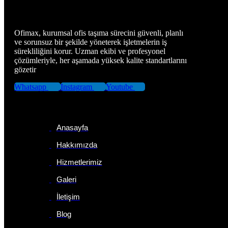
Ofimax, kurumsal ofis taşıma sürecini güvenli, planlı
ve sorunsuz bir şekilde yöneterek işletmelerin iş
sürekliliğini korur. Uzman ekibi ve profesyonel
çözümleriyle, her aşamada yüksek kalite standartlarını
gözetir
Whatsapp
Instagram
Youtube
Sayfalar
Anasayfa
Hakkımızda
Hizmetlerimiz
Galeri
İletişim
Blog