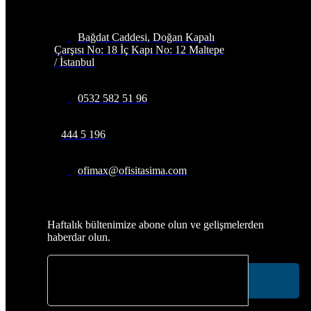
İletişim Bilgileri
Bağdat Caddesi, Doğan Kapalı
Çarşısı No: 18 İç Kapı No: 12 Maltepe
/ İstanbul
0532 582 51 96
444 5 196
ofimax@ofisitasima.com
Abone Olun
Haftalık bültenimize abone olun ve gelişmelerden
haberdar olun.