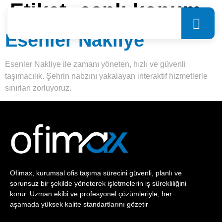
Etiket:
canlı konum
Esenler Nakliye
Esenler Nakliye ile zamanı yöneten, hızlı ve güvenli
taşımacılık. Şehrin nabzını yakalayan interaktif hizmetlerle
sınırları zorluyoruz.
Ofimax, kurumsal ofis taşıma sürecini güvenli, planlı ve
sorunsuz bir şekilde yöneterek işletmelerin iş sürekliliğini
korur. Uzman ekibi ve profesyonel çözümleriyle, her
aşamada yüksek kalite standartlarını gözetir