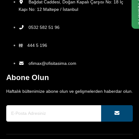
Fiyat
Bağdat Caddesi, Doğan Kapalı Çarşısı No: 18 İç
Kapı No: 12 Maltepe / İstanbul
0532 582 51 96
444 5 196
ofimax@ofisitasima.com
Abone Olun
Haftalık bültenimize abone olun ve gelişmelerden haberdar olun.