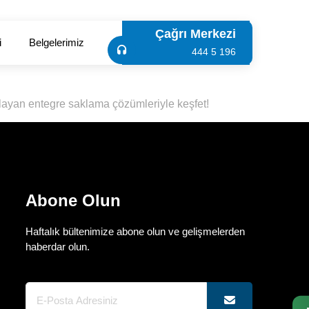
Çağrı Merkezi
i
Belgelerimiz
444 5 196
orlayan entegre saklama çözümleriyle keşfet!
Abone Olun
Haftalık bültenimize abone olun ve gelişmelerden
haberdar olun.