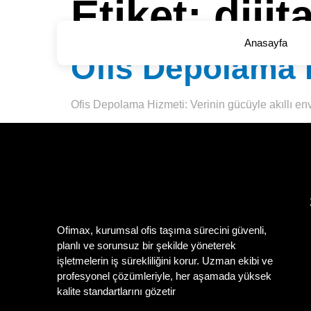
Etiket:
dijit
Anasayfa
Ofis Depolama 
Ofis Depolama Hizmeti: Verinin gücüyle akıllı env
Ofimax, kurumsal ofis taşıma sürecini güvenli,
planlı ve sorunsuz bir şekilde yöneterek
işletmelerin iş sürekliliğini korur. Uzman ekibi ve
profesyonel çözümleriyle, her aşamada yüksek
kalite standartlarını gözetir