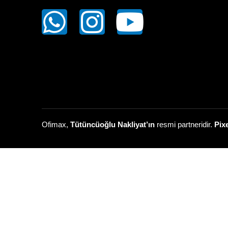
Ofimax,
Tütüncüoğlu Nakliyat’ın
resmi partneridir.
Pix