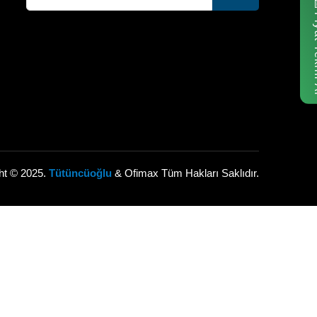
Fiyat
ht © 2025.
Tütüncüoğlu
& Ofimax Tüm Hakları Saklıdır.