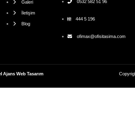
0532 582 51 96
Galeri
İletişim
444 5 196
Blog
ofimax@ofisitasima.com
el Ajans Web Tasarım
Copyrig