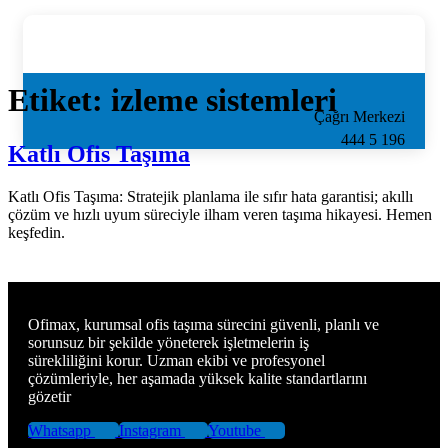
Etiket:
izleme sistemleri
Çağrı Merkezi
imiz
444 5 196
Katlı Ofis Taşıma
Katlı Ofis Taşıma: Stratejik planlama ile sıfır hata garantisi; akıllı
çözüm ve hızlı uyum süreciyle ilham veren taşıma hikayesi. Hemen
keşfedin.
Ofimax, kurumsal ofis taşıma sürecini güvenli, planlı ve
sorunsuz bir şekilde yöneterek işletmelerin iş
sürekliliğini korur. Uzman ekibi ve profesyonel
çözümleriyle, her aşamada yüksek kalite standartlarını
gözetir
Whatsapp
Instagram
Youtube