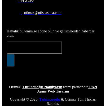
444 5 196
ofimax@ofisitasima.com
Abone Olun
Haftalık bültenimize abone olun ve gelişmelerden haberdar
olun.
Ofimax,
Tütüncüoğlu Nakliyat’ın
resmi partneridir.
Pixel
Ajans Web Tasarım
Copyright © 2025.
Tütüncüoğlu
& Ofimax Tüm Hakları
Saklıdır.