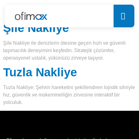
Etiket:
izlenebilirlik
Şile Nakliye
Şile Nakliye ile denizlerin ötesine geçen hızlı ve güvenli
taşımacılık deneyimini keşfedin. Stratejik çözümler,
operasyonel ustalık, yükünüzü zirveye taşıyor.
Tuzla Nakliye
Tuzla Nakliye: Şehrin hareketini şekillendiren lojistik sihriyle
hız, güvenlik ve mükemmelliğin zirvesine interaktif bir
yolculuk.