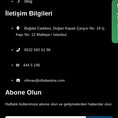
Blog
Fiyat
İletişim Bilgileri
Bağdat Caddesi, Doğan Kapalı Çarşısı No: 18 İç
Kapı No: 12 Maltepe / İstanbul
0532 582 51 96
444 5 196
ofimax@ofisitasima.com
Abone Olun
Haftalık bültenimize abone olun ve gelişmelerden haberdar olun.