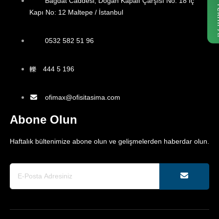
Fiyat
Bağdat Caddesi, Doğan Kapalı Çarşısı No: 18 İç
Kapı No: 12 Maltepe / İstanbul
0532 582 51 96
444 5 196
ofimax@ofisitasima.com
Abone Olun
Haftalık bültenimize abone olun ve gelişmelerden haberdar olun.