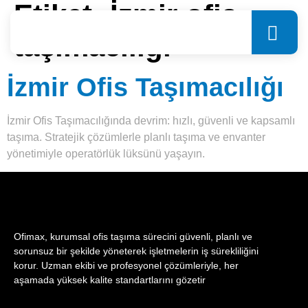
Etiket:
İzmir ofis
taşımacılığı
İzmir Ofis Taşımacılığı
İzmir Ofis Taşımacılığında devrim: hızlı, güvenli ve kapsamlı
taşıma. Stratejik çözümlerle planlı taşıma ve envanter
yönetimiyle operatörlük lüksünü yaşayın.
Ofimax, kurumsal ofis taşıma sürecini güvenli, planlı ve
sorunsuz bir şekilde yöneterek işletmelerin iş sürekliliğini
korur. Uzman ekibi ve profesyonel çözümleriyle, her
aşamada yüksek kalite standartlarını gözetir