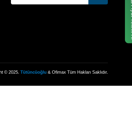
Fiyat
ht © 2025.
Tütüncüoğlu
& Ofimax Tüm Hakları Saklıdır.