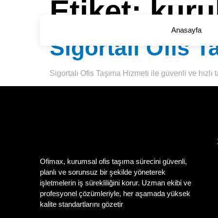
Etiket:
kuru
Anasayfa
Sigortalı Ofis 
Sigortalı Ofis Taşıma Hizmeti ile güvenli ve hızlı t
Ofimax, kurumsal ofis taşıma sürecini güvenli,
planlı ve sorunsuz bir şekilde yöneterek
işletmelerin iş sürekliliğini korur. Uzman ekibi ve
profesyonel çözümleriyle, her aşamada yüksek
kalite standartlarını gözetir