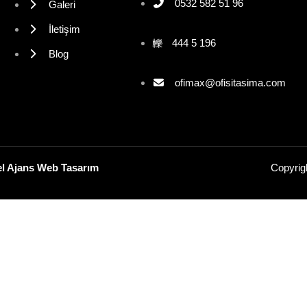
0532 582 51 96
Galeri
İletişim
444 5 196
Blog
ofimax@ofisitasima.com
el Ajans Web Tasarım
Copyrig