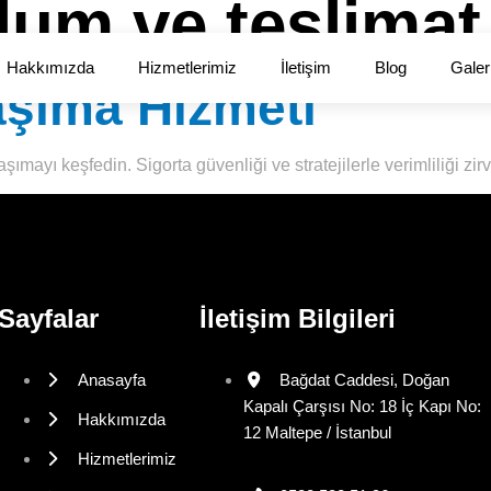
lum ve teslimat
Hakkımızda
Hizmetlerimiz
İletişim
Blog
Galer
Taşıma Hizmeti
aşımayı keşfedin. Sigorta güvenliği ve stratejilerle verimliliği zir
Sayfalar
İletişim Bilgileri
Anasayfa
Bağdat Caddesi, Doğan
Kapalı Çarşısı No: 18 İç Kapı No:
Hakkımızda
12 Maltepe / İstanbul
Hizmetlerimiz