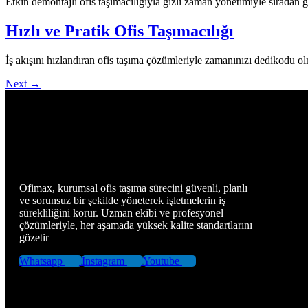
Etkin demontajlı ofis taşımacılığıyla gizli zaman yönetimiyle sıradan gü
Hızlı ve Pratik Ofis Taşımacılığı
İş akışını hızlandıran ofis taşıma çözümleriyle zamanınızı dedikodu olm
Next
→
Ofimax, kurumsal ofis taşıma sürecini güvenli, planlı
ve sorunsuz bir şekilde yöneterek işletmelerin iş
sürekliliğini korur. Uzman ekibi ve profesyonel
çözümleriyle, her aşamada yüksek kalite standartlarını
gözetir
Whatsapp
Instagram
Youtube
Sayfalar