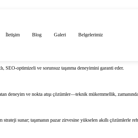
İletişim
Blog
Galeri
Belgelerimiz
ızlı, SEO-optimizeli ve sorunsuz taşınma deneyimini garanti eder.
aratan deneyim ve nokta atışı çözümler—teknik mükemmellik, zamanında t
ım strateji sunar; taşımanın pazar zirvesine yükselen akıllı çözümlerle reh