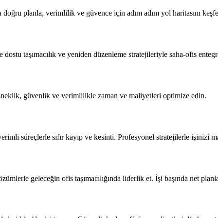
a doğru planla, verimlilik ve güvence için adım adım yol haritasını keşfet
çevre dostu taşımacılık ve yeniden düzenleme stratejileriyle saha-ofis en
sneklik, güvenlik ve verimlilikle zaman ve maliyetleri optimize edin.
erimli süreçlerle sıfır kayıp ve kesinti. Profesyonel stratejilerle işinizi 
çözümlerle geleceğin ofis taşımacılığında liderlik et. İşi başında net planl