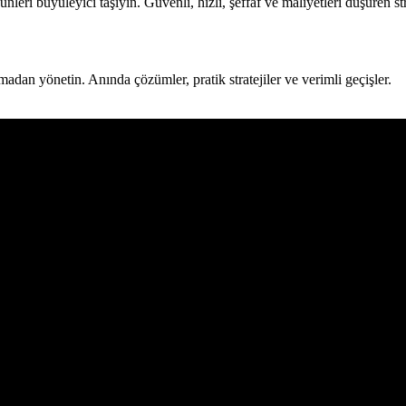
nleri büyüleyici taşıyın. Güvenli, hızlı, şeffaf ve maliyetleri düşüren str
adan yönetin. Anında çözümler, pratik stratejiler ve verimli geçişler.