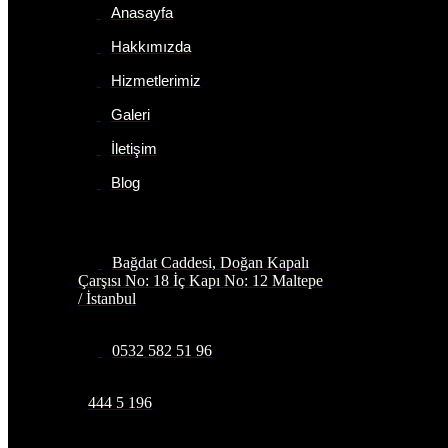
Anasayfa
Hakkımızda
Hizmetlerimiz
Galeri
İletişim
Blog
İletişim Bilgileri
Bağdat Caddesi, Doğan Kapalı
Çarşısı No: 18 İç Kapı No: 12 Maltepe
/ İstanbul
0532 582 51 96
444 5 196