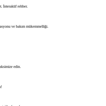
. İnteraktif rehber.
tegrasyonu ve bakım mükemmelliği.
maksimize edin.
a!