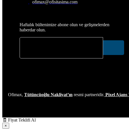
ofimax@ofisitasima.com
Abone Olun
Haftalık bültenimize abone olun ve gelişmelerden
haberdar olun.
Ofimax,
Tütüncüoğlu Nakliyat’ın
resmi partneridir.
Pixel Ajans
🧾
Fiyat Teklifi Al
×