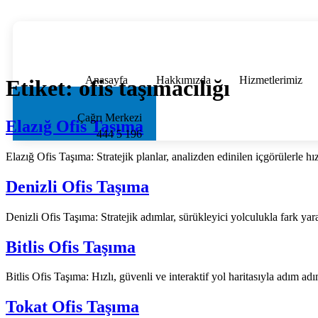
Anasayfa
Hakkımızda
Hizmetlerimiz
Etiket:
ofis taşımacılığı
Çağrı Merkezi
Elazığ Ofis Taşıma
444 5 196
Elazığ Ofis Taşıma: Stratejik planlar, analizden edinilen içgörülerle h
Denizli Ofis Taşıma
Denizli Ofis Taşıma: Stratejik adımlar, sürükleyici yolculukla fark y
Bitlis Ofis Taşıma
Bitlis Ofis Taşıma: Hızlı, güvenli ve interaktif yol haritasıyla adım ad
Tokat Ofis Taşıma