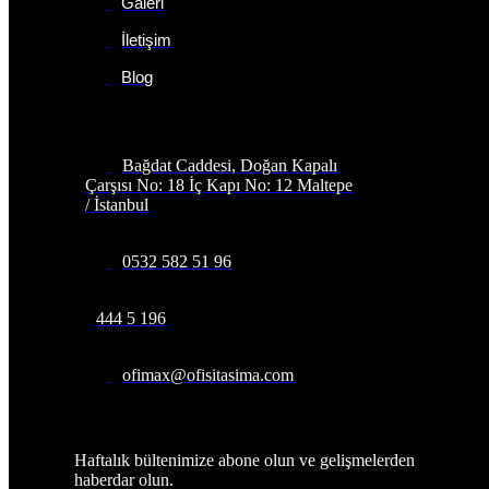
Galeri
İletişim
Blog
İletişim Bilgileri
Bağdat Caddesi, Doğan Kapalı
Çarşısı No: 18 İç Kapı No: 12 Maltepe
/ İstanbul
0532 582 51 96
444 5 196
ofimax@ofisitasima.com
Abone Olun
Haftalık bültenimize abone olun ve gelişmelerden
haberdar olun.