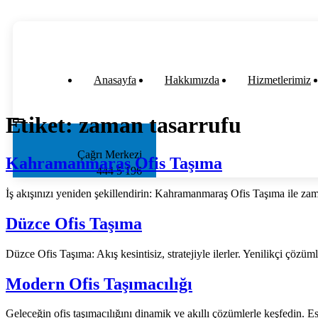
Anasayfa
Hakkımızda
Hizmetlerimiz
Etiket:
zaman tasarrufu
Çağrı Merkezi
Kahramanmaraş Ofis Taşıma
444 5 196
İş akışınızı yeniden şekillendirin: Kahramanmaraş Ofis Taşıma ile zama
Düzce Ofis Taşıma
Düzce Ofis Taşıma: Akış kesintisiz, stratejiyle ilerler. Yenilikçi çözüm
Modern Ofis Taşımacılığı
Geleceğin ofis taşımacılığını dinamik ve akıllı çözümlerle keşfedin. E