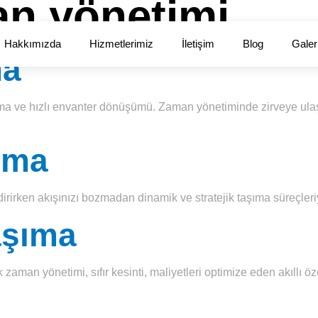
n yönetimi
Hakkımızda
Hizmetlerimiz
İletişim
Blog
Galer
ma
lama ve hızlı envanter dönüşümü. Zaman yönetiminde zirveye ula
ıma
rirken akışınızı bozmadan dinamik ve stratejik taşıma süreçleriyle
aşıma
k zaman yönetimi, sıfır kesinti, maliyetleri optimize eden akıllı