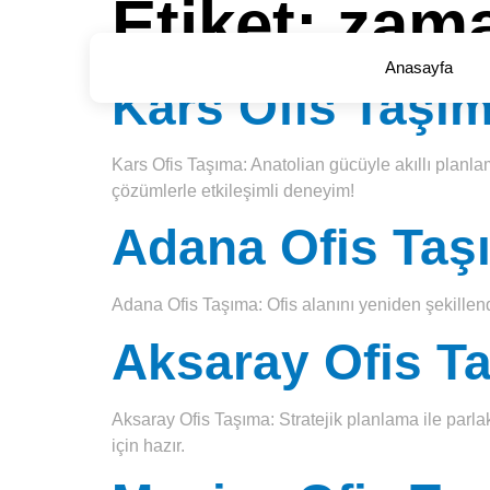
Etiket:
zama
Anasayfa
Kars Ofis Taşı
Kars Ofis Taşıma: Anatolian gücüyle akıllı plan
çözümlerle etkileşimli deneyim!
Adana Ofis Taş
Adana Ofis Taşıma: Ofis alanını yeniden şekillendi
Aksaray Ofis T
Aksaray Ofis Taşıma: Stratejik planlama ile par­la
için hazır.