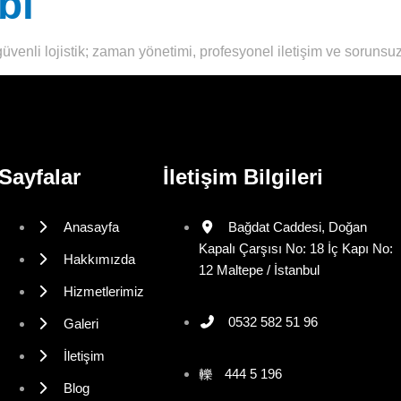
bi
güvenli lojistik; zaman yönetimi, profesyonel iletişim ve sorunsuz
Sayfalar
İletişim Bilgileri
Anasayfa
Bağdat Caddesi, Doğan
Kapalı Çarşısı No: 18 İç Kapı No:
Hakkımızda
12 Maltepe / İstanbul
Hizmetlerimiz
0532 582 51 96
Galeri
İletişim
444 5 196
Blog