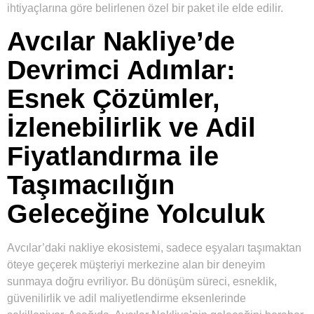
ihtiyaçlarına göre belirlenen özel bir paket ile elde edilir.
Avcılar Nakliye’de
Devrimci Adımlar:
Esnek Çözümler,
İzlenebilirlik ve Adil
Fiyatlandırma ile
Taşımacılığın
Geleceğine Yolculuk
Avcılar’daki nakliye ekosistemi, sadece eşyaları taşımaktan
öteye geçerek müşteriyi merkezine alan bir deneyim
sunmaya doğru evriliyor. Bu dönüşüm süreci, esneklik,
güvenilirlik ve adil maliyetlendirme eksenlerinde