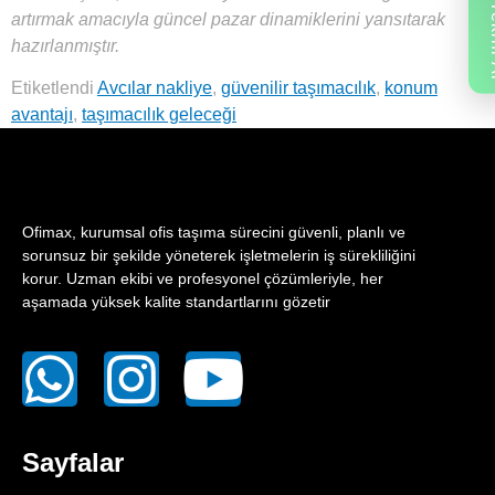
Fiyat
artırmak amacıyla güncel pazar dinamiklerini yansıtarak
hazırlanmıştır.
Etiketlendi
Avcılar nakliye
,
güvenilir taşımacılık
,
konum
avantajı
,
taşımacılık geleceği
Ofimax, kurumsal ofis taşıma sürecini güvenli, planlı ve
sorunsuz bir şekilde yöneterek işletmelerin iş sürekliliğini
korur. Uzman ekibi ve profesyonel çözümleriyle, her
aşamada yüksek kalite standartlarını gözetir
Sayfalar