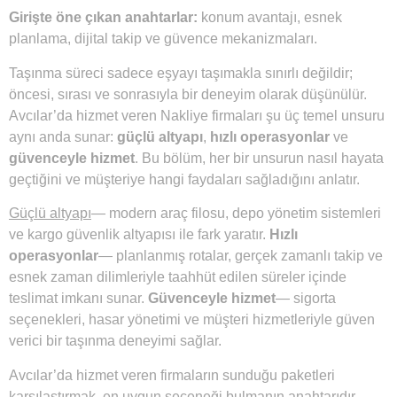
Girişte öne çıkan anahtarlar:
konum avantajı, esnek
planlama, dijital takip ve güvence mekanizmaları.
Taşınma süreci sadece eşyayı taşımakla sınırlı değildir;
öncesi, sırası ve sonrasıyla bir deneyim olarak düşünülür.
Avcılar’da hizmet veren Nakliye firmaları şu üç temel unsuru
aynı anda sunar:
güçlü altyapı
,
hızlı operasyonlar
ve
güvenceyle hizmet
. Bu bölüm, her bir unsurun nasıl hayata
geçtiğini ve müşteriye hangi faydaları sağladığını anlatır.
Güçlü altyapı
— modern araç filosu, depo yönetim sistemleri
ve kargo güvenlik altyapısı ile fark yaratır.
Hızlı
operasyonlar
— planlanmış rotalar, gerçek zamanlı takip ve
esnek zaman dilimleriyle taahhüt edilen süreler içinde
teslimat imkanı sunar.
Güvenceyle hizmet
— sigorta
seçenekleri, hasar yönetimi ve müşteri hizmetleriyle güven
verici bir taşınma deneyimi sağlar.
Avcılar’da hizmet veren firmaların sunduğu paketleri
karşılaştırmak, en uygun seçeneği bulmanın anahtarıdır.