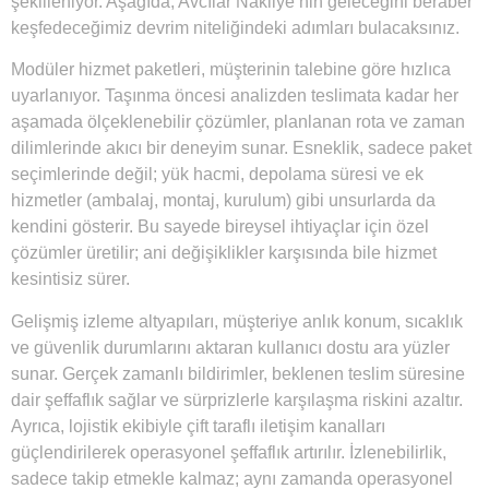
şekilleniyor. Aşağıda, Avcılar Nakliye’nin geleceğini beraber
keşfedeceğimiz devrim niteliğindeki adımları bulacaksınız.
Modüler hizmet paketleri, müşterinin talebine göre hızlıca
uyarlanıyor. Taşınma öncesi analizden teslimata kadar her
aşamada ölçeklenebilir çözümler, planlanan rota ve zaman
dilimlerinde akıcı bir deneyim sunar. Esneklik, sadece paket
seçimlerinde değil; yük hacmi, depolama süresi ve ek
hizmetler (ambalaj, montaj, kurulum) gibi unsurlarda da
kendini gösterir. Bu sayede bireysel ihtiyaçlar için özel
çözümler üretilir; ani değişiklikler karşısında bile hizmet
kesintisiz sürer.
Gelişmiş izleme altyapıları, müşteriye anlık konum, sıcaklık
ve güvenlik durumlarını aktaran kullanıcı dostu ara yüzler
sunar. Gerçek zamanlı bildirimler, beklenen teslim süresine
dair şeffaflık sağlar ve sürprizlerle karşılaşma riskini azaltır.
Ayrıca, lojistik ekibiyle çift taraflı iletişim kanalları
güçlendirilerek operasyonel şeffaflık artırılır. İzlenebilirlik,
sadece takip etmekle kalmaz; aynı zamanda operasyonel