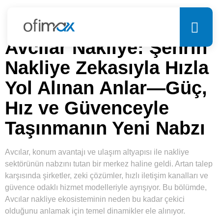
Avcılar Nakliye
Avcılar Nakliye: Şehrin
Nakliye Zekasıyla Hızla
Yol Alınan Anlar—Güç,
Hız ve Güvenceyle
Taşınmanın Yeni Nabzı
Avcılar, konum avantajı ve ulaşım altyapısı ile nakliye
sektörünün nabzını tutan bir merkez haline geldi. Artan talep
karşısında şirketler, zeki çözümler, hızlı iletişim kanalları ve
güvence odaklı hizmet modelleriyle ayrışıyor. Bu bölümde,
Avcılar nakliye ekosisteminin neden bu kadar çekici
olduğunu anlamak için temel dinamikler ele alınıyor.