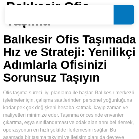
Balıkesir Ofis
Taşıma
Balıkesir Ofis Taşımada
Hız ve Strateji: Yenilikçi
Adımlarla Ofisinizi
Sorunsuz Taşıyın
Ofis taşıma süreci, iyi planlama ile başlar. Balıkesir merkezli
işletmeler için, çalışma saatlerinden personel yoğunluğuna
kadar pek çok değişkeni hesaba katmak, kayıp zaman ve
maliyetleri minimize eder. Taşınma öncesinde envanter
çıkartma, eşya sınıflandırması ve odak alanlarını belirlemek,
operasyonun en hızlı şekilde ilerlemesini sağlar. Bu
aşamada bir taşıma takvimi ve iletişim planı da devreye