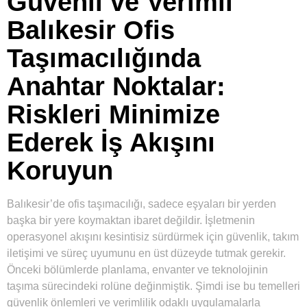
Güvenli ve Verimli
Balıkesir Ofis
Taşımacılığında
Anahtar Noktalar:
Riskleri Minimize
Ederek İş Akışını
Koruyun
Balıkesir’de ofis taşımacılığı, sadece eşyaları bir yerden
başka bir yere koymaktan ibaret değildir. İşletmenin
operasyonel akışını kesintisiz sürdürmek için güvenlik, takım
iletişimi ve süreç uyumunu en üst düzeyde tutmak gerekir.
Önceki bölümlerde planlama, envanter ve teknolojinin
taşıma sürecindeki rolüne değinmiştik. Şimdi ise bu temelleri
güvenlik önlemleri ve verimlilik odaklı uygulamalarla