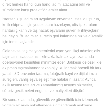
girer; herkes hangi gün hangi adımı atacağını bilir ve
sürprizlere karşı proaktif önlemler alınır.
İsterseniz şu adımları uygulayın: envanter listesi oluşturun,
kritik ekipman için yedek planı hazırlayın, ofis içi kurulum
haritası çıkarın ve taşınacak eşyaların güvenlik ihtiyaçlarını
belirleyin. Bu adımlar, sürecin geri kalanında hız ve güvenlik
için temel taşlarıdır.
Geleneksel taşıma yöntemlerini aşan yenilikçi adımlar, ofis
taşımasını sadece hızlı kılmakla kalmaz; aynı zamanda
operasyonel kesintileri minimize eder. Balıkesir’de özellikle
ekipman taşımalarında teknolojiyi kullanmak önemli bir fark
yaratır. 3D-envanter tarama, fotoğraflı kayıt ve dijital imza
süreçleri, yanlış eşya eşleştirme hatalarını azaltır. Ayrıca,
akıllı taşıma rotaları ve zamanlanmış taşıyıcı hizmetler,
sürpriz gecikmeleri engeller ve maliyetleri düşürür.
Bir sonraki adımda, güvenlik ve güvenilirlik için izlenecek
yöntemler: eşya paketlemede sınıflandırmalı malzeme