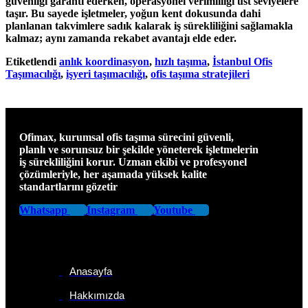
güvenliği garanti ederken, operasyonel verimliliği üst seviyelere
taşır. Bu sayede işletmeler, yoğun kent dokusunda dahi
planlanan takvimlere sadık kalarak iş sürekliliğini sağlamakla
kalmaz; aynı zamanda rekabet avantajı elde eder.
Etiketlendi
anlık koordinasyon
,
hızlı taşıma
,
İstanbul Ofis
Taşımacılığı
,
işyeri taşımacılığı
,
ofis taşıma stratejileri
Ofimax, kurumsal ofis taşıma sürecini güvenli,
planlı ve sorunsuz bir şekilde yöneterek işletmelerin
iş sürekliliğini korur. Uzman ekibi ve profesyonel
çözümleriyle, her aşamada yüksek kalite
standartlarını gözetir
Whatsapp
Instagram
Youtube
Sayfalar
Anasayfa
Hakkımızda