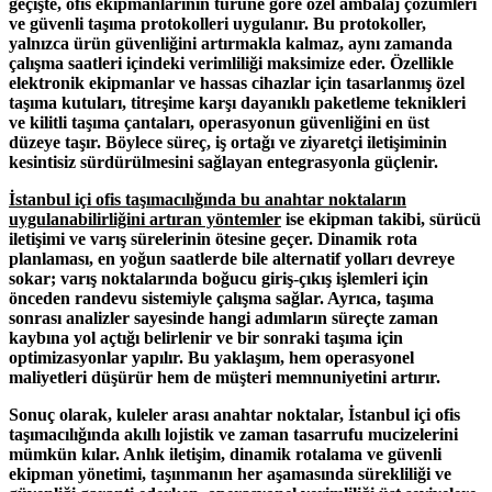
geçişte, ofis ekipmanlarının türüne göre özel ambalaj çözümleri
ve güvenli taşıma protokolleri uygulanır. Bu protokoller,
yalnızca ürün güvenliğini artırmakla kalmaz, aynı zamanda
çalışma saatleri içindeki verimliliği maksimize eder. Özellikle
elektronik ekipmanlar ve hassas cihazlar için tasarlanmış özel
taşıma kutuları, titreşime karşı dayanıklı paketleme teknikleri
ve kilitli taşıma çantaları, operasyonun güvenliğini en üst
düzeye taşır. Böylece süreç, iş ortağı ve ziyaretçi iletişiminin
kesintisiz sürdürülmesini sağlayan entegrasyonla güçlenir.
İstanbul içi ofis taşımacılığında bu anahtar noktaların
uygulanabilirliğini artıran yöntemler
ise ekipman takibi, sürücü
iletişimi ve varış sürelerinin ötesine geçer. Dinamik rota
planlaması, en yoğun saatlerde bile alternatif yolları devreye
sokar; varış noktalarında boğucu giriş-çıkış işlemleri için
önceden randevu sistemiyle çalışma sağlar. Ayrıca, taşıma
sonrası analizler sayesinde hangi adımların süreçte zaman
kaybına yol açtığı belirlenir ve bir sonraki taşıma için
optimizasyonlar yapılır. Bu yaklaşım, hem operasyonel
maliyetleri düşürür hem de müşteri memnuniyetini artırır.
Sonuç olarak
, kuleler arası anahtar noktalar, İstanbul içi ofis
taşımacılığında akıllı lojistik ve zaman tasarrufu mucizelerini
mümkün kılar. Anlık iletişim, dinamik rotalama ve güvenli
ekipman yönetimi, taşınmanın her aşamasında sürekliliği ve