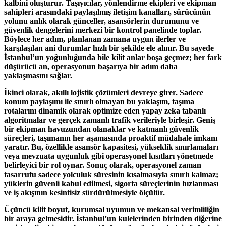
kalbini oluşturur. Taşıyıcılar, yönlendirme ekipleri ve ekipman
sahipleri arasındaki paylaşılmış iletişim kanalları, sürücünün
yolunu anlık olarak günceller, asansörlerin durumunu ve
güvenlik dengelerini merkezi bir kontrol panelinde toplar.
Böylece her adım, planlanan zamana uygun ilerler ve
karşılaşılan ani durumlar hızlı bir şekilde ele alınır. Bu sayede
İstanbul’un yoğunluğunda bile kilit anlar boşa geçmez; her fark
düşürücü an, operasyonun başarıya bir adım daha
yaklaşmasını sağlar.
İkinci olarak, akıllı lojistik çözümleri devreye girer. Sadece
konum paylaşımı ile sınırlı olmayan bu yaklaşım, taşıma
rotalarını dinamik olarak optimize eden yapay zeka tabanlı
algoritmalar ve gerçek zamanlı trafik verileriyle birleşir. Geniş
bir ekipman havuzundan olanaklar ve katmanlı güvenlik
süreçleri, taşımanın her aşamasında proaktif müdahale imkanı
yaratır. Bu, özellikle asansör kapasitesi, yükseklik sınırlamaları
veya mevzuata uygunluk gibi operasyonel kısıtları yönetmede
belirleyici bir rol oynar. Sonuç olarak, operasyonel zaman
tasarrufu sadece yolculuk süresinin kısalmasıyla sınırlı kalmaz;
yüklerin güvenli kabul edilmesi, sigorta süreçlerinin hızlanması
ve iş akışının kesintisiz sürdürülmesiyle ölçülür.
Üçüncü kilit boyut, kurumsal uyumun ve mekansal verimliliğin
bir araya gelmesidir. İstanbul’un kulelerinden birinden diğerine