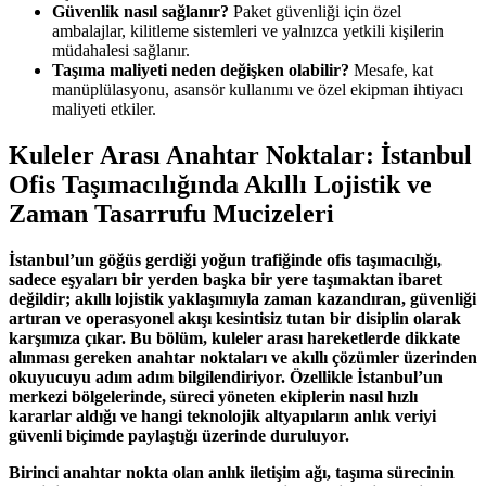
Güvenlik nasıl sağlanır?
Paket güvenliği için özel
ambalajlar, kilitleme sistemleri ve yalnızca yetkili kişilerin
müdahalesi sağlanır.
Taşıma maliyeti neden değişken olabilir?
Mesafe, kat
manüplülasyonu, asansör kullanımı ve özel ekipman ihtiyacı
maliyeti etkiler.
Kuleler Arası Anahtar Noktalar: İstanbul
Ofis Taşımacılığında Akıllı Lojistik ve
Zaman Tasarrufu Mucizeleri
İstanbul’un göğüs gerdiği yoğun trafiğinde ofis taşımacılığı,
sadece eşyaları bir yerden başka bir yere taşımaktan ibaret
değildir; akıllı lojistik yaklaşımıyla zaman kazandıran, güvenliği
artıran ve operasyonel akışı kesintisiz tutan bir disiplin olarak
karşımıza çıkar. Bu bölüm, kuleler arası hareketlerde dikkate
alınması gereken anahtar noktaları ve akıllı çözümler üzerinden
okuyucuyu adım adım bilgilendiriyor. Özellikle İstanbul’un
merkezi bölgelerinde, süreci yöneten ekiplerin nasıl hızlı
kararlar aldığı ve hangi teknolojik altyapıların anlık veriyi
güvenli biçimde paylaştığı üzerinde duruluyor.
Birinci anahtar nokta olan anlık iletişim ağı, taşıma sürecinin