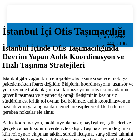
İstanbul İçi Ofis Taşımacılığı
Çağrı Merkezi
444 5 196
İstanbul İçinde Ofis Taşımacılığında
z
Devrim Yapan Anlık Koordinasyon ve
Hızlı Taşınma Stratejileri
İstanbul gibi yoğun bir metropolde ofis taşıması sadece mobilya
paketlemekten ibaret değildir. Ekiplerin koordinasyonu, asansör ve
yol üzerinde trafik akışının senkronizasyonu, ofis ekipmanlarının
güvenli taşıması ve ziyaretçi/iş ortağı iletişiminin kesintisiz
sürdürülmesi kritik rol oynar. Bu bölümde, anlık koordinasyonun
nasıl devrim yarattığına dair temel prensipler ve dikkat edilmesi
gereken noktalar ele alınır.
Anlık koordinasyon, mobil uygulamalar, paylaşılmış iş listeleri ve
gerçek zamanlı konum verileriyle çalışır. Taşıma sürecinde şunlar
kilit rol oynar: ekipman takibi, sürücü iletişimi, varış süresi tahmini
ve güvenlik kontrolleri. Teknoloji sayesinde her adım anlık olarak