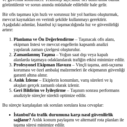
görüntülenir ve sorun anında müdahale edilebilir hale gelir.
Bir ofis taşıması için hızlı ve sorunsuz bir yol haritası oluşturmak,
mevcut kaynakları en verimli şekilde kullanmayı gerektirir.
Aşağıdaki adımlar, İstanbul içi taşımacılığında hız ve güvenilirliği
artırır:
Planlama ve Ön Değerlendirme
– Taşınacak ofis alanı,
ekipman listesi ve mevcut engellerin kapsamlı analizi
yapılarak zaman çizelgesi oluşturulur.
Zamanlanmış Taşıma
– Yoğun saat dışı veya kapalı
alanlarda taşımaya odaklanılarak trafiğin etkisi minimize edilir.
Profesyonel Ekipman Havuzu
– Vinçli taşıma, anti-sıçrama
koruması ve özel ambalaj malzemeleri ile ekipmanın güvenliği
garanti altına alınır.
Anlık İzleme
– Ekiplerin konumları, varış süreleri ve iş
akışları gerçek zamanlı olarak izlenir.
Geri Bildirim ve İyileştirme
– Taşınım sonrası performans
analiziyle süreçler sürekli optimize edilir.
Bu süreçte karşılaşılan sık sorulan sorulara kısa cevaplar:
İstanbul’da trafik durumuna karşı nasıl güvenilirlik
sağlanır?
Anlık konum paylaşımı ve alternatif rota planları ile
taşıma süresi minimize edilir.