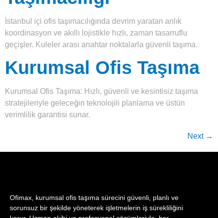
İstanbul içi ofis taşımacılığında devrim yaratan anlık
koordinasyon ve akıllı lojistikle hızlı, zaman tasarruflu
geçişler. Kuleler arası anahtar noktalarla güvenli taşıma.
Kurumsal Ofis Taşıma
Kurumsal Ofis Taşıma: Hızlı, güvenli ve kesintisiz taşıma
stratejileriyle geleceğin teknolojili planlama ve üstün
verimlilik garantisi sunar.
Next
→
Ofimax, kurumsal ofis taşıma sürecini güvenli, planlı ve
sorunsuz bir şekilde yöneterek işletmelerin iş sürekliliğini
korur. Uzman ekibi ve profesyonel çözümleriyle, her